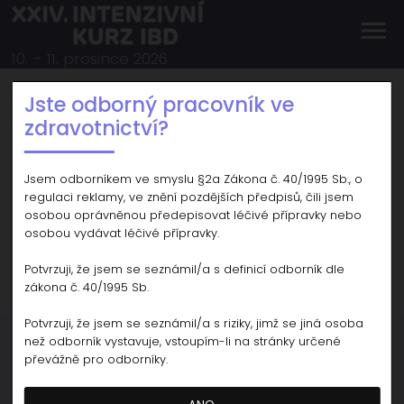
menu
10. – 11. prosince 2026
Akreditace
Jste odborný pracovník ve
zdravotnictví?
Certifikáty
si můžete vyzvednout na adrese
www.gsymposion.cz/certifikat
.
Jsem odborníkem ve smyslu §2a Zákona č. 40/1995 Sb., o
regulaci reklamy, ve znění pozdějších předpisů, čili jsem
Kód pro vyzvednutí certifikátu naleznete v detailu své
osobou oprávněnou předepisovat léčivé přípravky nebo
přihlášky, nebo na visačce z akce.
osobou vydávat léčivé přípravky.
Stažení certifikátu je podmíněno prezenční účastí na akci.
Potvrzuji, že jsem se seznámil/a s definicí odborník dle
Vzdělávací akce je pořádána dle Stavovského předpisu ČLK č.
zákona č. 40/1995 Sb.
16 a ohodnocena 11 kreditními body.
Potvrzuji, že jsem se seznámil/a s riziky, jimž se jiná osoba
než odborník vystavuje, vstoupím-li na stránky určené
převážně pro odborníky.