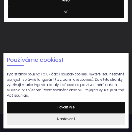
ANO
NE
Používáme cookies!
Tyto stránky používají a ukládají soubory cookies. Některé jsou nezbytné
pro jejich správné fungování (tzv. technické cookies). Dále tyto stránky
využívají marketingové a analytické cookies pro zkvalitnění našich
služeb a přizpůsobení zobrazovaného obsahu. Pro jejich využití je nutný
Váš souhlas.
Povolit vše
Nastavení
Copyright © 2023 GALÉN - SYMPOSION s.r.o., All Rights Reserved
tvorba www stránek
People For Net a.s.